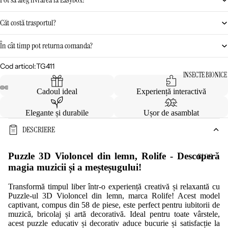
Căt costă trasportul?
În cât timp pot returna comanda?
Cod articol:
TG411
INSECTE BIONICE
Cadoul ideal
Experiență interactivă
Elegante și durabile
Ușor de asamblat
DESCRIERE
Puzzle 3D Violoncel din lemn, Rolife - Descoperă
BLOG
magia muzicii și a meșteșugului!
Transformă timpul liber într-o experiență creativă și relaxantă cu
Puzzle-ul 3D Violoncel din lemn, marca Rolife! Acest model
captivant, compus din 58 de piese, este perfect pentru iubitorii de
muzică, bricolaj și artă decorativă. Ideal pentru toate vârstele,
acest puzzle educativ și decorativ aduce bucurie și satisfacție la