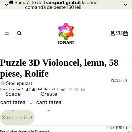
🚚 Bucură-te de
transport gratuit
la orice
comandă de peste 150 lei!
PUZZLE 3D
Puzzle 3D Violoncel, lemn, 58
piese, Rolife
PUZZLE 2D
Stoc epuizat
Preț la ofertă
47.40 lei
Preț obișnuit
79.00 lei
Scade
Crește
cantitatea
cantitatea
Stoc epuizat
PUZZLE 3D FLORI
Pot să aleg livrarea la Easybox?