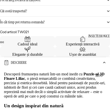
Căt costă trasportul?
În cât timp pot returna comanda?
Cod articol:
TW021
INSECTE BIONICE
Cadoul ideal
Experiență interactivă
Elegante și durabile
Ușor de asamblat
DESCRIERE
Descoperă frumusețea naturii într-un mod inedit cu
Puzzle-ul 3D
BLOG
Floare Liliac
, o piesă remarcabilă ce combină creativitatea,
precizia și estetica deosebită. Ideal pentru pasionații de puzzle-uri,
iubitorii de flori și cei care caută cadouri unice, acest produs
reprezintă mai mult decât o simplă activitate de relaxare – este o
operă de artă pe care o poți construi cu mâinile tale.
Un design inspirat din natură