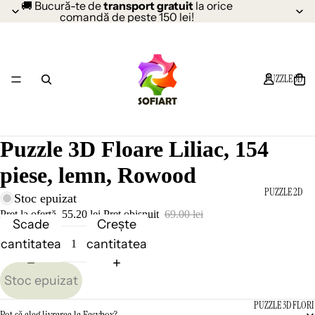
🚚 Bucură-te de
transport gratuit
la orice
comandă de peste 150 lei!
PUZZLE 3D
Puzzle 3D Floare Liliac, 154
piese, lemn, Rowood
PUZZLE 2D
Stoc epuizat
Preț la ofertă
55.20 lei
Preț obișnuit
69.00 lei
Scade
Crește
cantitatea
cantitatea
Stoc epuizat
PUZZLE 3D FLORI
Pot să aleg livrarea la Easybox?