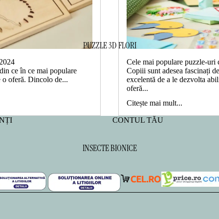
PUZZLE 3D FLORI
 2024
Cele mai populare puzzle-uri 
 din ce în ce mai populare
Copiii sunt adesea fascinați de
e o oferă. Dincolo de...
excelentă de a le dezvolta abil
oferă...
Citește mai mult...
NȚI
CONTUL TĂU
INSECTE BIONICE