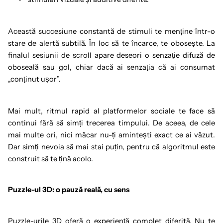
Această succesiune constantă de stimuli te menține într-o
stare de alertă subtilă. În loc să te încarce, te obosește. La
finalul sesiunii de scroll apare deseori o senzație difuză de
oboseală sau gol, chiar dacă ai senzația că ai consumat
„conținut ușor”.
Mai mult, ritmul rapid al platformelor sociale te face să
continui fără să simți trecerea timpului. De aceea, de cele
mai multe ori, nici măcar nu-ți amintești exact ce ai văzut.
Dar simți nevoia să mai stai puțin, pentru că algoritmul este
construit să te țină acolo.
Puzzle-ul 3D: o pauză reală, cu sens
Puzzle-urile 3D oferă o experiență complet diferită. Nu te