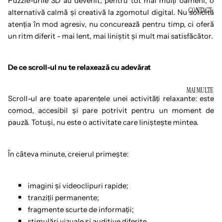
Puzzle-urile 3D au devenit, pentru tot mai mulți oameni, o
CONTACT
alternativă calmă și creativă la zgomotul digital. Nu solicită
atenția în mod agresiv, nu concurează pentru timp, ci oferă
un ritm diferit - mai lent, mai liniștit și mult mai satisfăcător.
De ce scroll-ul nu te relaxează cu adevărat
MAI MULTE
Scroll-ul are toate aparențele unei activități relaxante: este
comod, accesibil și pare potrivit pentru un moment de
pauză. Totuși, nu este o activitate care liniștește mintea.
În câteva minute, creierul primește:
imagini și videoclipuri rapide;
tranziții permanente;
fragmente scurte de informații;
stimulări vizuale și auditive diferite.