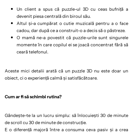
Un client a spus că puzzle-ul 3D cu ceas bufniță a
devenit piesa centrală din biroul său.
Altul și-a cumpărat o cutie muzicală pentru a o face
cadou, dar după ce a construit-o a decis să o păstreze.
O mamă ne-a povestit că puzzle-urile sunt singurele
momente în care copilul ei se joacă concentrat fără să
ceară telefonul.
Aceste mici detalii arată că un puzzle 3D nu este doar un
obiect, ci o experiență calmă și satisfăcătoare.
Cum ar fi să schimbi rutina?
Gândește-te la un lucru simplu: să înlocuiești 30 de minute
de scroll cu 30 de minute de construcție.
E o diferență majoră între a consuma ceva pasiv și a crea