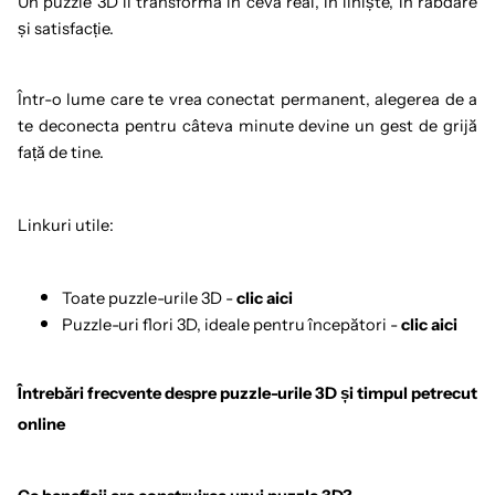
Un puzzle 3D îl transformă în ceva real, în liniște, în răbdare
și satisfacție.
Într-o lume care te vrea conectat permanent, alegerea de a
te deconecta pentru câteva minute devine un gest de grijă
față de tine.
Linkuri utile:
Toate puzzle-urile 3D
-
clic aici
Puzzle-uri flori 3D, ideale pentru începători
-
clic aici
Întrebări frecvente despre puzzle-urile 3D și timpul petrecut
online