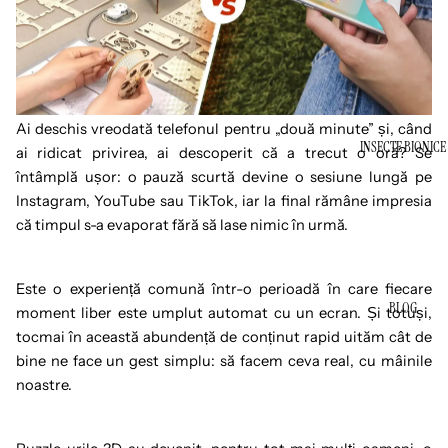
Ai deschis vreodată telefonul pentru „două minute” și, când
INSECTE BIONICE
ai ridicat privirea, ai descoperit că a trecut o oră? Se
întâmplă ușor: o pauză scurtă devine o sesiune lungă pe
Instagram, YouTube sau TikTok, iar la final rămâne impresia
că timpul s-a evaporat fără să lase nimic în urmă.
Este o experiență comună într-o perioadă în care fiecare
BLOG
moment liber este umplut automat cu un ecran. Și totuși,
tocmai în această abundență de conținut rapid uităm cât de
bine ne face un gest simplu: să facem ceva real, cu mâinile
noastre.